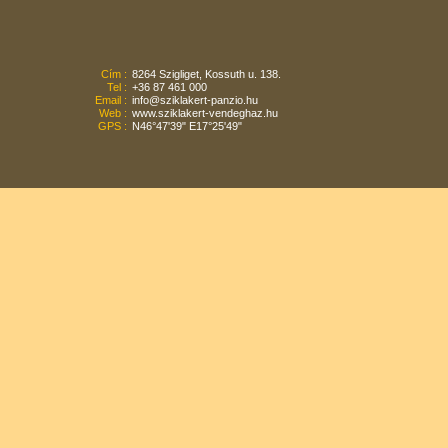
Cím :
8264 Szigliget, Kossuth u. 138.
Tel :
+36 87 461 000
Email :
info@sziklakert-panzio.hu
Web :
www.sziklakert-vendeghaz.hu
GPS :
N46°47'39" E17°25'49"