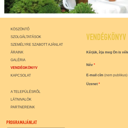
KÖSZÖNTŐ
VENDÉGKÖNYV
SZOLGÁLTATÁSOK
SZEMÉLYRE SZABOTT AJÁNLAT
ÁRAINK
Kérjük, írja meg Ön is vé
GALÉRIA
Név
*
VENDÉGKÖNYV
E-mail cím
(nem publikus)
KAPCSOLAT
Üzenet
*
A TELEPÜLÉSRŐL
LÁTNIVALÓK
PARTNEREINK
PROGRAMAJÁNLAT