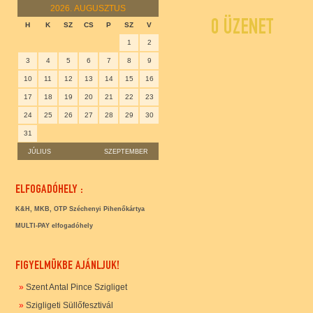
2026.
AUGUSZTUS
0 ÜZENET
H
K
SZ
CS
P
SZ
V
1
2
3
4
5
6
7
8
9
10
11
12
13
14
15
16
17
18
19
20
21
22
23
24
25
26
27
28
29
30
31
JÚLIUS
SZEPTEMBER
ELFOGADÓHELY :
K&H, MKB, OTP Széchenyi Pihenőkártya
MULTI-PAY elfogadóhely
FIGYELMÜKBE AJÁNLJUK!
»
Szent Antal Pince Szigliget
»
Szigligeti Süllőfesztivál