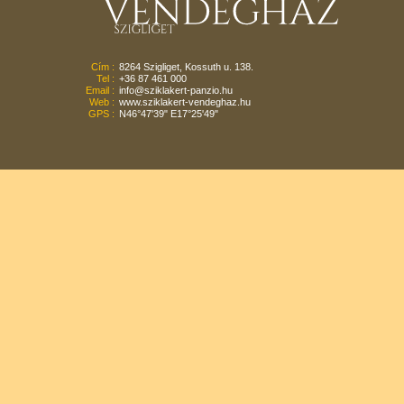
Cím :
8264 Szigliget, Kossuth u. 138.
Tel :
+36 87 461 000
Email :
info@sziklakert-panzio.hu
Web :
www.sziklakert-vendeghaz.hu
GPS :
N46°47'39" E17°25'49"