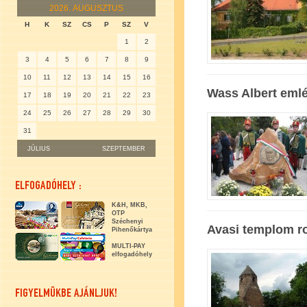
2026.
AUGUSZTUS
H
K
SZ
CS
P
SZ
V
1
2
3
4
5
6
7
8
9
10
11
12
13
14
15
16
Wass Albert eml
17
18
19
20
21
22
23
24
25
26
27
28
29
30
31
JÚLIUS
SZEPTEMBER
ELFOGADÓHELY :
K&H, MKB,
OTP
Széchenyi
Avasi templom 
Pihenőkártya
MULTI-PAY
elfogadóhely
FIGYELMÜKBE AJÁNLJUK!