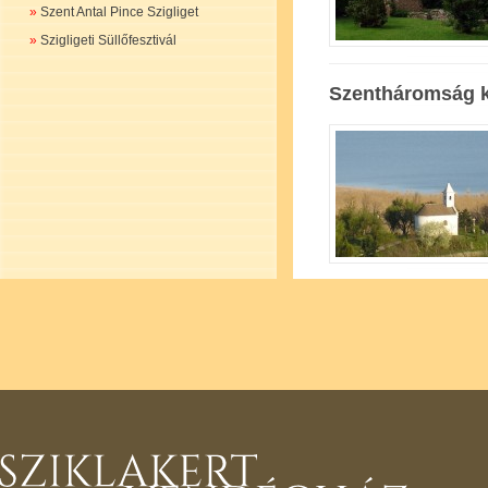
»
Szent Antal Pince Szigliget
»
Szigligeti Süllőfesztivál
Szentháromság 